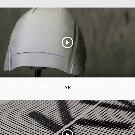
Play
Video
AR