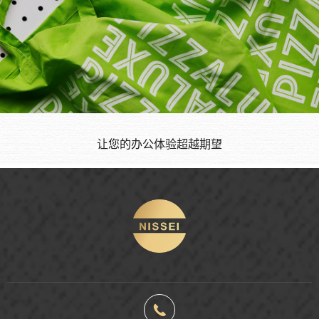
让您的办公体验超越期望
让您的办公体验超越期望
让您的办公体验超越期望
让您的办公体验超越期望
让您的办公体验超越期望
让您的办公体验超越期望
让您的办公体验超越期望
让您的办公体验超越期望
让您的办公体验超越期望