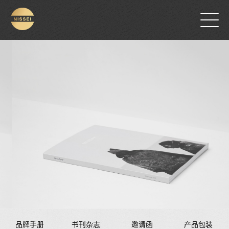
品牌手册
书刊杂志
邀请函
产品包装